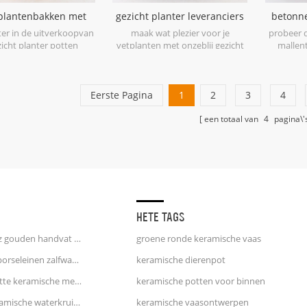
plantenbakken met
gezicht planter leveranciers
betonn
en afbeeldingen goud
en fabrikanten
bebos
ter in de uitverkoopvan
maak wat plezier voor je
probeer d
en wit
icht planter potten
vetplanten met onzeblij gezicht
mallent
erancierin China.
planters.
morden p
Eerste Pagina
1
2
3
4
een totaal van
4
pagina\'
HETE TAGS
eenhoorn koffiemok 25oz gouden handvat inscriptie afwerking
groene ronde keramische vaas
witte en blauwe strepen porseleinen zalfwaterkruik waterkan
keramische dierenpot
blauwe en roze spikkel witte keramische melkkan
keramische potten voor binnen
grote blauwe en rode keramische waterkruikvaas
keramische vaasontwerpen