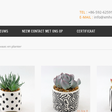
TEL :
+86-592-6259
E-MAIL :
info@xmho
IEUWS
NEEM CONTACT MET ONS OP
CERTIFICAAT
vaas en planter