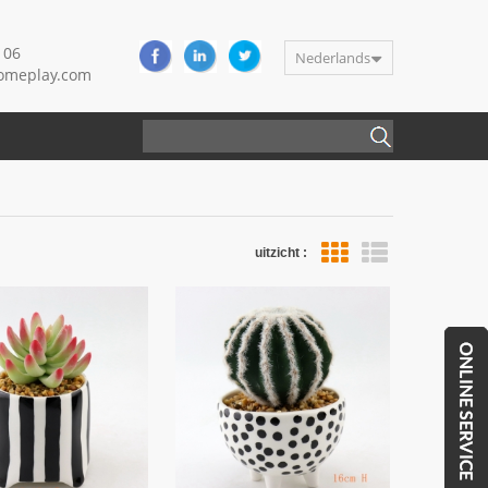
106
Nederlands
meplay.com
uitzicht :
lijstweergave