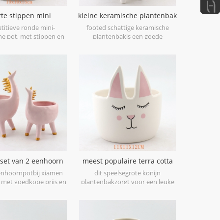
te stippen mini
kleine keramische plantenbak
che vetplant potten
en potten
itieve ronde mini-
footed schattige keramische
treep terracotta mini
e pot, met stippen en
plantenbakis een goede
pot
atroon, vrij modern en
decoratieve optie voor uw
r uw bureauaccessoires
bureaublad.
coreer uw kantoor.
 set van 2 eenhoorn
meest populaire terra cotta
amische planter
konijn gezicht pot
enhoornpotbij xiamen
dit speelsegrote konijn
met goedkope prijs en
plantenbakzorgt voor een leuke
ooie kwaliteit.
toevoeging aan elk huis of
kantoor. in de stijl van modern
antiek, deze charmante
detailswitte keramische