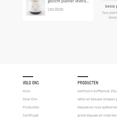
gezicht planter leveranciers en fabrikanten
beste 
Lees Verder
gezicht
face plan
degez
lev
VOLG ONS
PRODUCTEN
Huis-
Over Ons
Producten
Certificaat