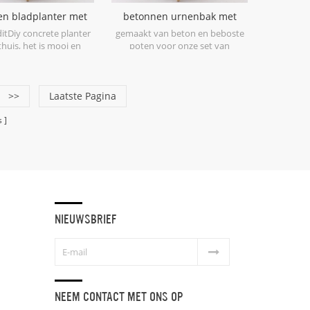
en bladplanter met
betonnen urnenbak met
te poten te koop
houten poten
itDiy concrete planter
gemaakt van beton en beboste
huis, het is mooi en
poten voor onze set van
lanter decors voor je
3betonnen plantenbakken zijn te
bureau.
koop.
>>
Laatste Pagina
s
NIEUWSBRIEF
NEEM CONTACT MET ONS OP