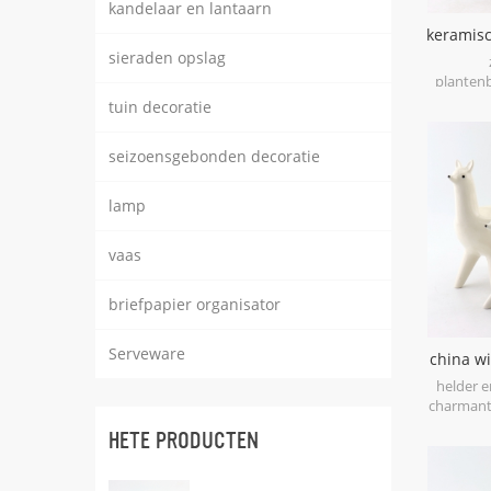
kandelaar en lantaarn
keramisc
sieraden opslag
planten
tafel en k
tuin decoratie
gesche
seizoensgebonden decoratie
lamp
vaas
briefpapier organisator
Serveware
china w
pla
helder en
charmant
plante
HETE PRODUCTEN
groen in e
rui