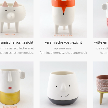
ramische vos gezicht
keramische vos gezicht
witte e
otten met voet
potvoetige vos pot
erminnaarscollectie, met
op zoek naar
hoe vesti
at en schattige voetjes.
funningdierengezicht plantenbak
het m
potten, Check ditvosgezicht
onzegro
plantpotcollecties.