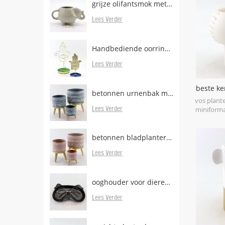
grijze olifantsmok met theezakjeshouder
Lees Verder
Handbediende oorringstandaard in messing metaal met dienblad
Lees Verder
beste ke
betonnen urnenbak met houten poten
p
vos plant
Lees Verder
miniforma
betonnen bladplanter met beboste poten te koop
Lees Verder
ooghouder voor dierenoog
Lees Verder