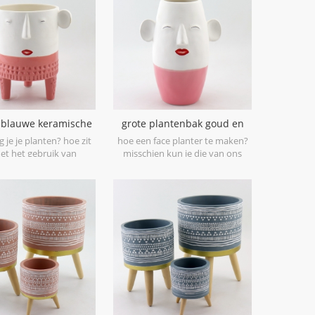
plantenbakis het perfecte
accentstuk voor Pasen of elke dag
cadeau.
n blauwe keramische
grote plantenbak goud en
face planter
roze
g je je planten? hoe zit
hoe een face planter te maken?
et het gebruik van
misschien kun je die van ons
othandel smiley face
proberen.
planter.