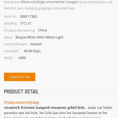
breng wat
kleine schattige ornamenten hangen
op je xmax-boom, zet
het licht aan, zodat je grappige xmas-tijd hebt.
000F17382
Item Nr.:
T/T, L/C
Betaling:
China
Product Oorsprong:
Bisque White With Yellow Light
Kleur:
Xiamen
Verzendhaven:
45-60 Days
Levertijd：
2400
MOQ：
CONTACT NU
PRODUCT DETAIL
Productomschrijving:
ceramisch Kerstmis hangend ornament geleid licht
, maak van helder
porselein met led-licht, het licht kan door het keramiek komen en het