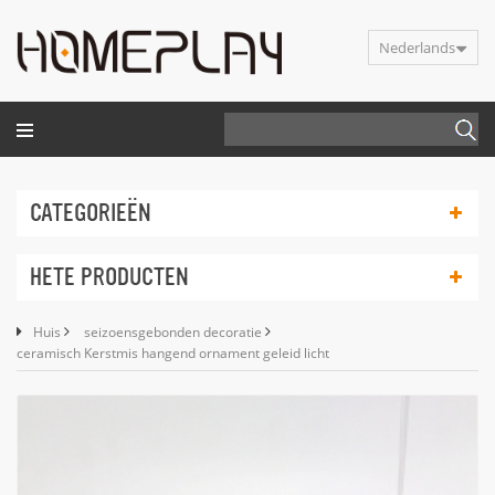
Nederlands
CATEGORIEËN
HETE PRODUCTEN
Huis
seizoensgebonden decoratie
ceramisch Kerstmis hangend ornament geleid licht