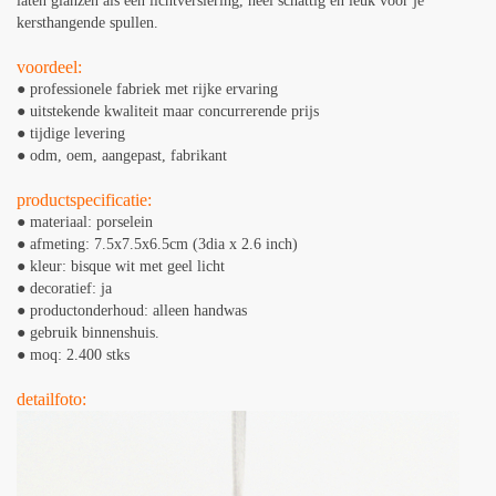
laten glanzen als een lichtversiering, heel schattig en leuk voor je
kersthangende spullen.
voordeel:
● professionele fabriek met rijke ervaring
● uitstekende kwaliteit maar concurrerende prijs
● tijdige levering
● odm, oem, aangepast, fabrikant
productspecificatie:
● materiaal: porselein
● afmeting: 7.5x7.5x6.5cm (3dia x 2.6 inch)
● kleur: bisque wit met geel licht
● decoratief: ja
● productonderhoud: alleen handwas
● gebruik binnenshuis.
● moq: 2.400 stks
detailfoto: