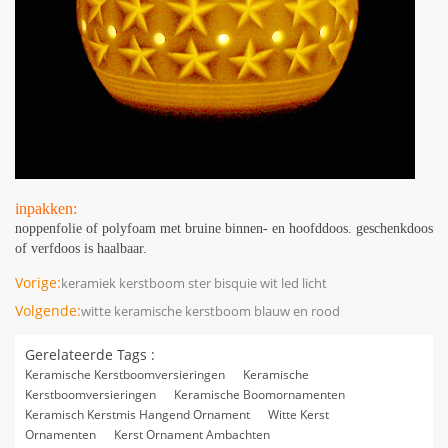
inpakken:
noppenfolie of polyfoam met bruine binnen- en hoofddoos. geschenkdoos
of verfdoos is haalbaar.
Vorige:
keramiek kerstboom ster bisquie wit led licht
Volgende:
witte keramische kerstboom blauw en rood
Gerelateerde Tags :
Keramische Kerstboomversieringen
Keramische
Kerstboomversieringen
Keramische Boomornamenten
Keramisch Kerstmis Hangend Ornament
Witte Kerst
Ornamenten
Kerst Ornament Ambachten