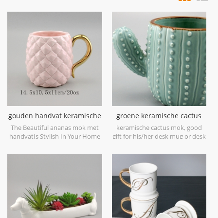
gouden handvat keramische
groene keramische cactus
ananas mok
mok fabrikant
The Beautiful ananas mok met
keramische cactus mok, good
handvatIs Stylish In Your Home
gift for his/her desk mug or desk
And Office.
deco.