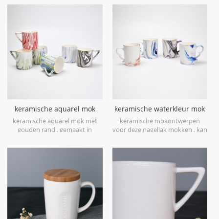
keramische aquarel mok
keramische waterkleur mok
met gouden rand
gouden rand
keramische aquarel mok met
keramische mokontwerpen
vaatwasmachinebestendig
gouden rand , gemaakt in
voor deze nagellak mokken , kan
prachtig porselein en aquarel
vier kleuren worden toegevoegd
geglazuurd, niet bedrukt.
in een stuk mok, dit is prachtig.