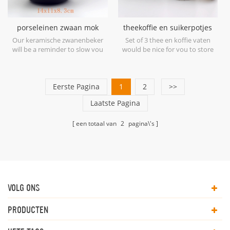
porseleinen zwaan mok
theekoffie en suikerpotjes
zwart en wit
set van 3 met bamboe
Our keramische zwanenbeker
Set of 3 thee en koffie vaten
deksel
will be a reminder to slow you
would be nice for you to store
down every day!
your foods.
Eerste Pagina
1
2
>>
Laatste Pagina
een totaal van
2
pagina\'s
VOLG ONS
PRODUCTEN