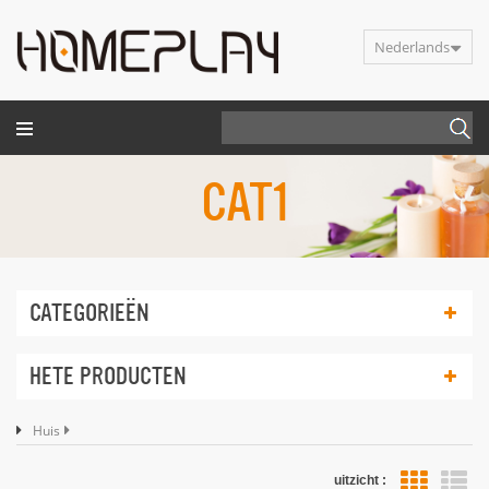
Nederlands
CAT1
CATEGORIEËN
HETE PRODUCTEN
Huis
uitzicht :
li