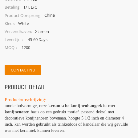
T/T, L/C
Betaling:
China
Product Oorsprong:
White
Kleur:
Xiamen
Verzendhaven:
45-60 Days
Levertijd：
1200
MOQ：
CONTACT NU
PRODUCT DETAIL
Productomschrijving:
mooie bolvormige, onze
keramische konijnenhangerkist met
konijnenoren
basis op een gedrukt motief. passend deksel met
decoratieve konijnenoren bovenaan. hoogte 5 1/2 inch en diameter 4
inch. kan worden gebruikt als trinketdoos of kandelaar die wij gevulde
was met keramiek kunnen leveren.