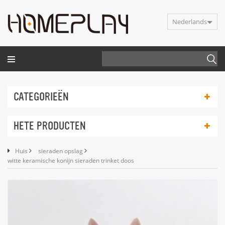
Nederlands
CATEGORIEËN
HETE PRODUCTEN
Huis
sieraden opslag
witte keramische konijn sieraden trinket doos