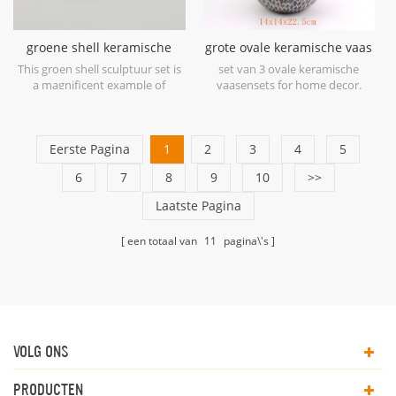
groene shell keramische
grote ovale keramische vaas
sculptuur set
blauw antiek
This groen shell sculptuur set is
set van 3 ovale keramische
a magnificent example of
vaasensets for home decor.
ceramic at its finest in soft
shades of Green.
Eerste Pagina
1
2
3
4
5
6
7
8
9
10
>>
Laatste Pagina
een totaal van
11
pagina\'s
VOLG ONS
PRODUCTEN