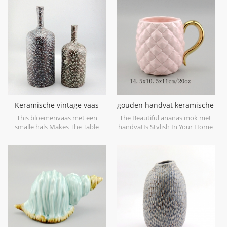
decorative objects. Can be sold
objecten voor uw bruiloft. kan
individually.
afzonderlijk worden verkocht.
Keramische vintage vaas
gouden handvat keramische
met smalle hals
ananas mok
This bloemenvaas met een
The Beautiful ananas mok met
smalle hals Makes The Table
handvatIs Stylish In Your Home
Look Beautiful!
And Office.