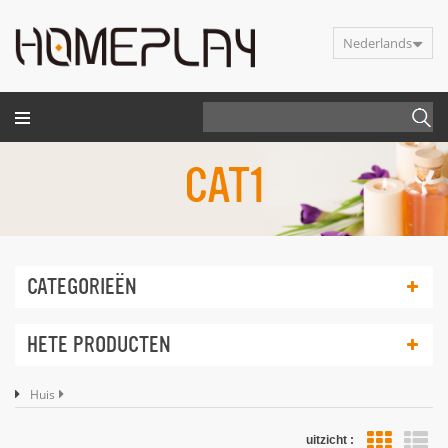
Nederlands
CAT1
CATEGORIEËN
HETE PRODUCTEN
Huis
uitzicht :
li