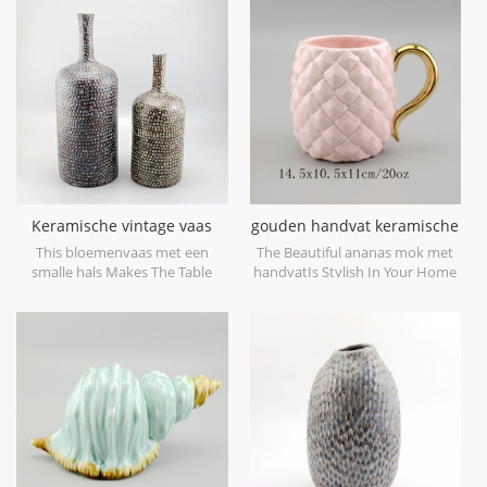
decorative objects. Can be sold
objecten voor uw bruiloft. kan
individually.
afzonderlijk worden verkocht.
Keramische vintage vaas
gouden handvat keramische
met smalle hals
ananas mok
This bloemenvaas met een
The Beautiful ananas mok met
smalle hals Makes The Table
handvatIs Stylish In Your Home
Look Beautiful!
And Office.