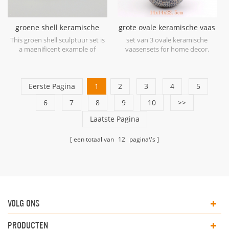
groene shell keramische
grote ovale keramische vaas
sculptuur set
blauw antiek
This groen shell sculptuur set is
set van 3 ovale keramische
a magnificent example of
vaasensets for home decor.
ceramic at its finest in soft
shades of Green.
Eerste Pagina
1
2
3
4
5
6
7
8
9
10
>>
Laatste Pagina
een totaal van
12
pagina\'s
VOLG ONS
PRODUCTEN