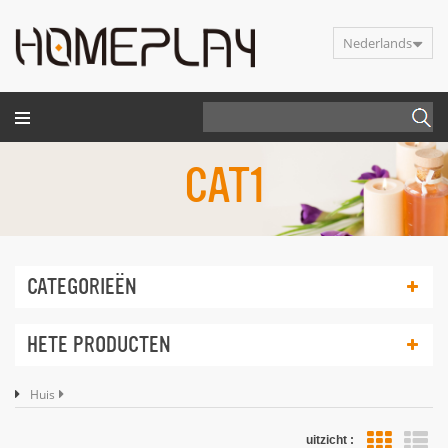
Nederlands
CAT1
CATEGORIEËN
HETE PRODUCTEN
Huis
uitzicht :
li